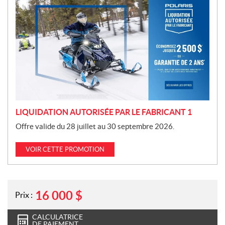
r
o
m
o
t
i
o
n
LIQUIDATION AUTORISÉE PAR LE FABRICANT 1
Offre valide du 28 juillet au 30 septembre 2026.
VOIR CETTE PROMOTION
16 000
$
Prix :
CALCULATRICE
DE PAIEMENT