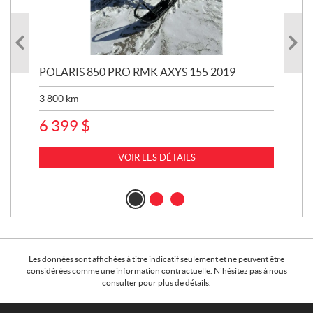
3
POLARIS 850 PRO RMK AXYS 155 2019
POL
3 800
km
4 2
6 399
$
10 
9 
VOIR LES DÉTAILS
Les données sont affichées à titre indicatif seulement et ne peuvent être
considérées comme une information contractuelle. N'hésitez pas à nous
consulter pour plus de détails.