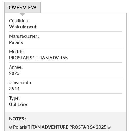
OVERVIEW
O
Condition:
v
Véhicule neuf
e
Manufacturier :
r
Polaris
v
i
Modèle :
e
PROSTAR S4 TITAN ADV 155
w
Année :
2025
# inventaire :
3544
Type :
Utilitaire
N
NOTES :
o
❄️ Polaris TITAN ADVENTURE PROSTAR S4 2025 ❄️