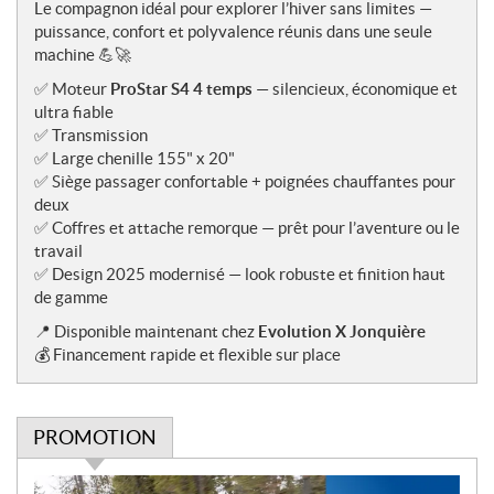
t
Le compagnon idéal pour explorer l’hiver sans limites —
e
puissance, confort et polyvalence réunis dans une seule
s
machine 💪🚀
✅ Moteur
ProStar S4 4 temps
— silencieux, économique et
ultra fiable
✅ Transmission
✅ Large chenille 155" x 20"
✅ Siège passager confortable + poignées chauffantes pour
deux
✅ Coffres et attache remorque — prêt pour l’aventure ou le
travail
✅ Design 2025 modernisé — look robuste et finition haut
de gamme
📍 Disponible maintenant chez
Evolution X Jonquière
💰 Financement rapide et flexible sur place
PROMOTION
P