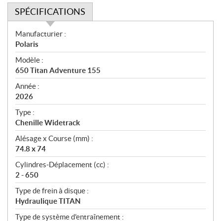
SPÉCIFICATIONS
S
Manufacturier :
p
Polaris
é
Modèle :
c
650 Titan Adventure 155
i
f
Année :
i
2026
c
Type :
a
Chenille Widetrack
t
Alésage x Course (mm) :
i
74.8 x 74
o
n
Cylindres-Déplacement (cc) :
s
2 - 650
Type de frein à disque :
Hydraulique TITAN
Type de système d'entraînement :