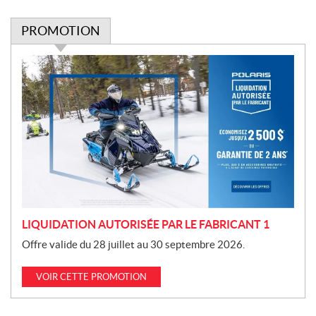
PROMOTION
P
r
o
m
o
t
i
o
n
LIQUIDATION AUTORISÉE PAR LE FABRICANT 1
Offre valide du 28 juillet au 30 septembre 2026.
VOIR CETTE PROMOTION