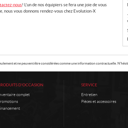
tactez-nous
! L’un de nos équipiers se fera une joie de vous
ne, nous vous donnons rendez-vous chez Evolution-X
f seulement et ne peuvent être considérées comme une information contractuelle. N'hésite
PRODUITS D'OCCASION
SERVICE
nventaire complet
Entretien
romotions
Pièces et accessoires
inancement