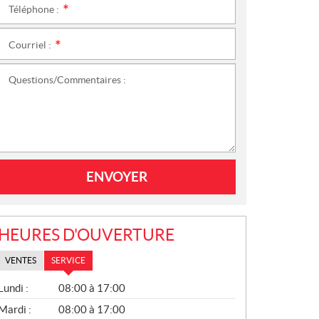
Téléphone :
*
Courriel :
*
Questions/Commentaires :
ENVOYER
HEURES D'OUVERTURE
VENTES
SERVICE
S
Lundi :
08:00 à 17:00
E
R
Mardi :
08:00 à 17:00