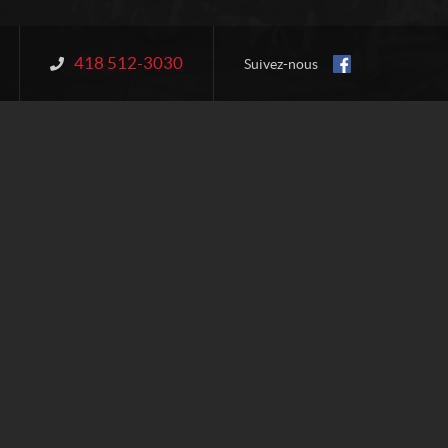
418 512-3030
Information :
Suivez-nous