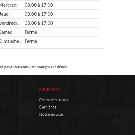
V
Mercredi :
08:00 à 17:00
I
C
Jeudi :
08:00 à 17:00
E
Vendredi :
08:00 à 17:00
Samedi :
Fermé
Dimanche :
Fermé
z pas à nous consulter pour plus de détails.
À PROPOS
Contactez-nous
Carrières
Notre équipe