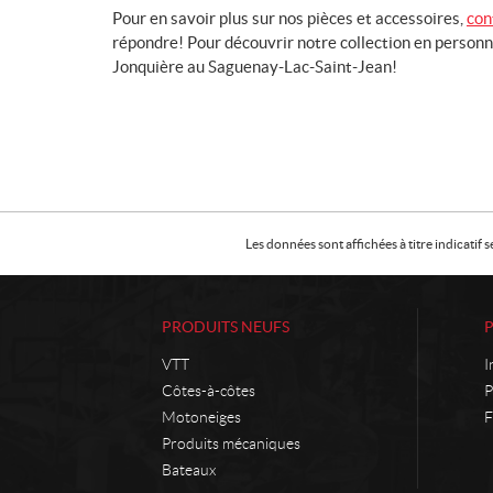
Pour en savoir plus sur nos pièces et accessoires,
con
répondre! Pour découvrir notre collection en person
Jonquière au Saguenay-Lac-Saint-Jean!
Les données sont affichées à titre indicati
PRODUITS NEUFS
VTT
I
Côtes-à-côtes
P
Motoneiges
F
Produits mécaniques
Bateaux