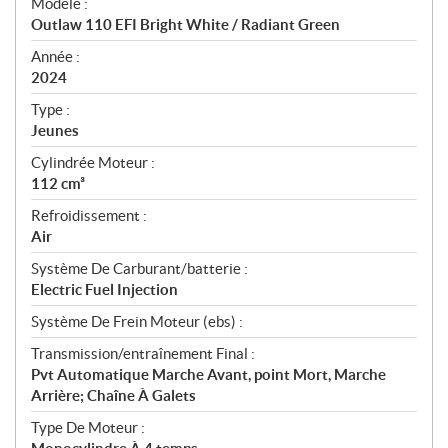
Modèle :
c
Outlaw 110 EFI Bright White / Radiant Green
i
f
Année :
i
2024
c
Type :
a
Jeunes
t
Cylindrée Moteur :
i
112 cm³
o
n
Refroidissement :
s
Air
Système De Carburant/batterie :
Electric Fuel Injection
Système De Frein Moteur (ebs) :
Transmission/entraînement Final :
Pvt Automatique Marche Avant, point Mort, Marche
Arrière; Chaîne À Galets
Type De Moteur :