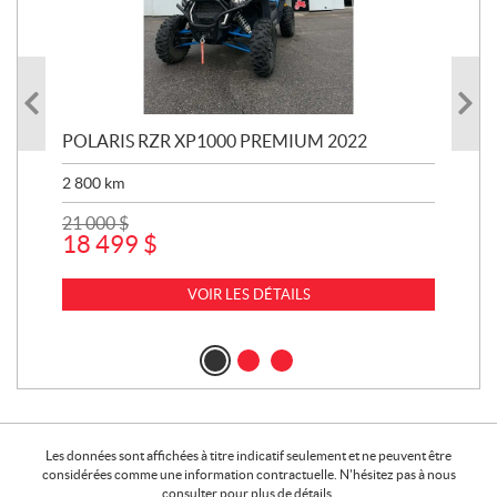
POLARIS RZR XP1000 PREMIUM 2022
HA
2 800
km
114
21 000
$
7 5
18 499
$
5 
VOIR LES DÉTAILS
Les données sont affichées à titre indicatif seulement et ne peuvent être
considérées comme une information contractuelle. N'hésitez pas à nous
consulter pour plus de détails.