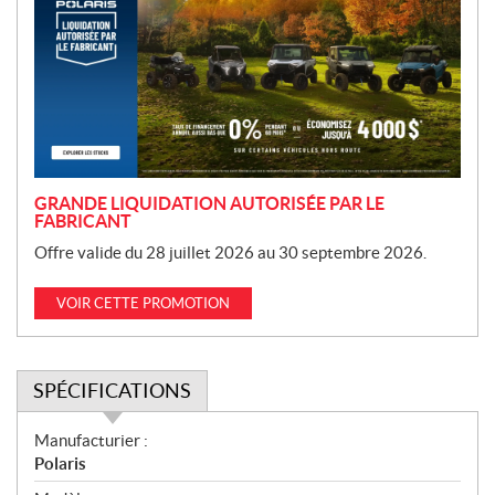
m
o
t
i
o
n
GRANDE LIQUIDATION AUTORISÉE PAR LE
FABRICANT
Offre valide du 28 juillet 2026 au 30 septembre 2026.
VOIR CETTE PROMOTION
SPÉCIFICATIONS
S
Manufacturier :
p
Polaris
é